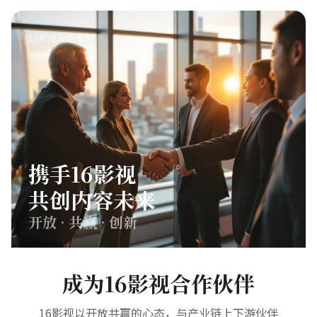
16影视商务合作
携手16影视
共创内容未来
开放 · 共赢 · 创新
成为16影视合作伙伴
16影视以开放共赢的心态，与产业链上下游伙伴