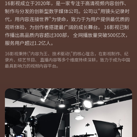
16影视成立于2020年，是一家专注于高清视频内容创作、
制作与分发的创新型数字媒体公司。公司以"用镜头记录时
代，用内容连接世界"为使命，致力于为用户提供最优质的
视听体验，为创作者搭建最广阔的成长舞台。 16影视已制
作播出高品质内容超过300部， 全网播放量突破500亿次，
服务用户超过1.2亿人。
16影视秉持\"内容为王、技术驱动\"的核心理念，在影视制作、纪
录片、综艺节目、 直播内容等多个维度持续深耕，致力于成为中国
最具影响力的视频内容平台。