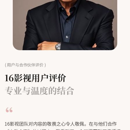
( 用户与合作伙伴评价 )
16影视用户评价
专业与温度的结合
16影视团队对内容的敬畏之心令人敬佩。在与他们合作